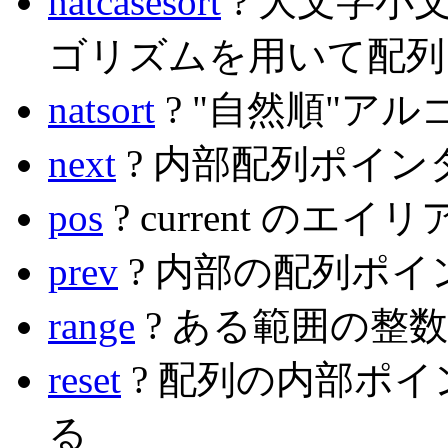
natcasesort
? 大文字小
ゴリズムを用いて配列
natsort
? "自然順"ア
next
? 内部配列ポイン
pos
? current のエイ
prev
? 内部の配列ポ
range
? ある範囲の整
reset
? 配列の内部ポ
る