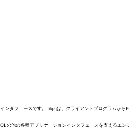
L
インタフェースです。
libpq
は、クライアントプログラムから
P
SQL
の他の各種アプリケーションインタフェースを支えるエンジ