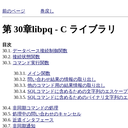
前のページ
巻戻し
第 30章
libpq
- C ライブラリ
目次
30.1.
データベース接続制御関数
30.2.
接続状態関数
30.3.
コマンド実行関数
30.3.1.
メイン関数
30.3.2.
問い合わせ結果の情報の取り出し
30.3.3.
他のコマンド用の結果情報の取り出し
30.3.4.
SQLコマンドに含めるための文字列のエスケー
30.3.5.
SQLコマンドに含めるためのバイナリ文字列の
30.4.
非同期コマンドの処理
30.5.
処理中の問い合わせのキャンセル
30.6.
近道インタフェース
30.7.
非同期通知