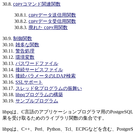
30.8.
コマンド関連関数
COPY
30.8.1.
データ送信用関数
COPY
30.8.2.
データ受信用関数
COPY
30.8.3.
廃れた
用関数
COPY
30.9.
制御関数
30.10.
雑多な関数
30.11.
警告処理
30.12.
環境変数
30.13.
パスワードファイル
30.14.
接続サービスファイル
30.15.
接続パラメータのLDAP検索
30.16.
SSLサポート
30.17.
スレッド化プログラムの振舞い
30.18.
libpq
プログラムの構築
30.19.
サンプルプログラム
libpq
は、
C
言語のアプリケーションプログラマ用の
PostgreSQ
果を受け取るためのライブラリ関数の集合です。
libpq
は、C++、Perl、Python、Tcl、
ECPG
などを含む、
Postgre