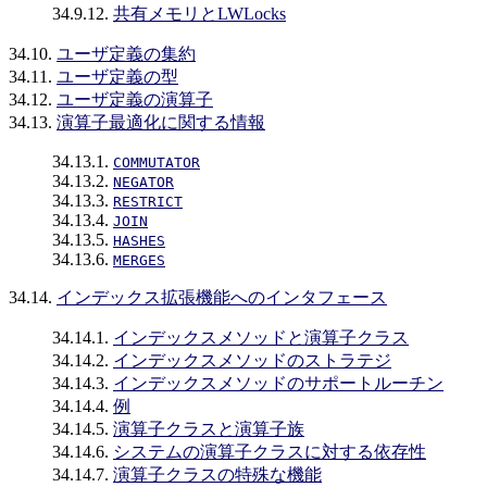
34.9.12.
共有メモリとLWLocks
34.10.
ユーザ定義の集約
34.11.
ユーザ定義の型
34.12.
ユーザ定義の演算子
34.13.
演算子最適化に関する情報
34.13.1.
COMMUTATOR
34.13.2.
NEGATOR
34.13.3.
RESTRICT
34.13.4.
JOIN
34.13.5.
HASHES
34.13.6.
MERGES
34.14.
インデックス拡張機能へのインタフェース
34.14.1.
インデックスメソッドと演算子クラス
34.14.2.
インデックスメソッドのストラテジ
34.14.3.
インデックスメソッドのサポートルーチン
34.14.4.
例
34.14.5.
演算子クラスと演算子族
34.14.6.
システムの演算子クラスに対する依存性
34.14.7.
演算子クラスの特殊な機能