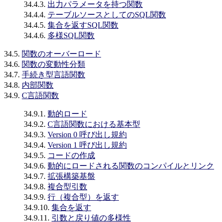
34.4.3.
出力パラメータを持つ関数
34.4.4.
テーブルソースとしての
SQL
関数
34.4.5.
集合を返す
SQL
関数
34.4.6.
多様
SQL
関数
34.5.
関数のオーバーロード
34.6.
関数の変動性分類
34.7.
手続き型言語関数
34.8.
内部関数
34.9.
C言語関数
34.9.1.
動的ロード
34.9.2.
C言語関数における基本型
34.9.3.
Version 0 呼び出し規約
34.9.4.
Version 1 呼び出し規約
34.9.5.
コードの作成
34.9.6.
動的にロードされる関数のコンパイルとリンク
34.9.7.
拡張構築基盤
34.9.8.
複合型引数
34.9.9.
行（複合型）を返す
34.9.10.
集合を返す
34.9.11.
引数と戻り値の多様性