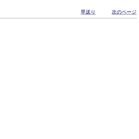
早送り
次のページ