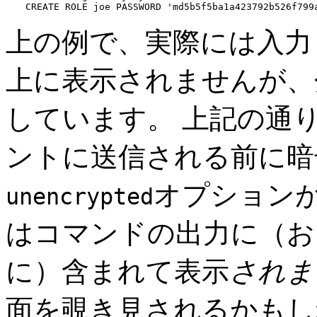
CREATE ROLE joe PASSWORD 'md5b5f5ba1a423792b526f799
上の例で、実際には入力
上に表示されませんが、
しています。 上記の通
ントに送信される前に
オプション
unencrypted
はコマンドの出力に（お
に）含まれて表示
されま
面を覗き見されるかもし