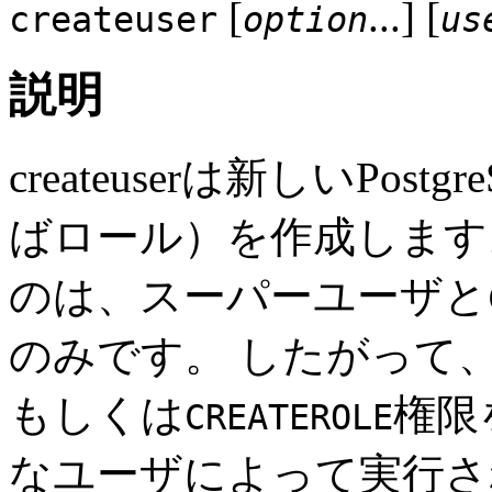
[
...] [
createuser
option
us
説明
createuser
は新しい
Postgr
ばロール）を作成します
のは、スーパーユーザと
のみです。 したがって
もしくは
権限
CREATEROLE
なユーザによって実行さ