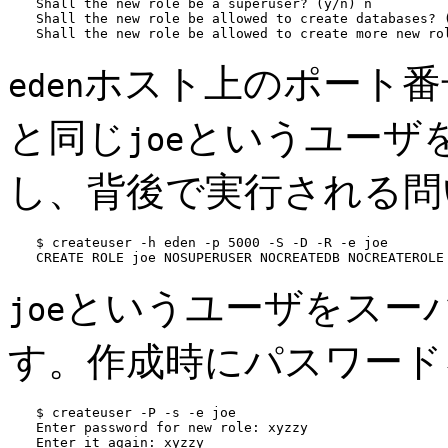
Shall the new role be a superuser? (y/n) 
n
Shall the new role be allowed to create databases? 
Shall the new role be allowed to create more new ro
ホスト上のポート番号
eden
と同じ
というユーザ
joe
し、背後で実行される問
$ 
createuser -h eden -p 5000 -S -D -R -e joe
CREATE ROLE joe NOSUPERUSER NOCREATEDB NOCREATEROLE
というユーザをスー
joe
す。作成時にパスワード
$ 
createuser -P -s -e joe
Enter password for new role: 
xyzzy
Enter it again: 
xyzzy