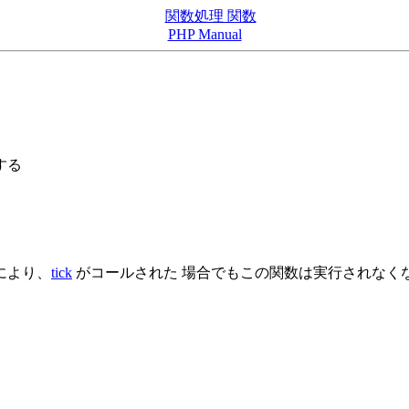
関数処理 関数
PHP Manual
する
により、
tick
がコールされた 場合でもこの関数は実行されなく