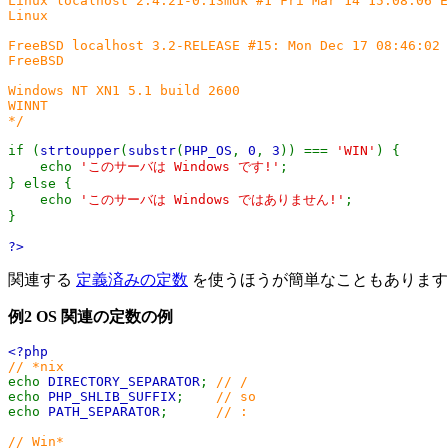
Linux localhost 2.4.21-0.13mdk #1 Fri Mar 14 15:08:06 E
Linux
FreeBSD localhost 3.2-RELEASE #15: Mon Dec 17 08:46:02 
FreeBSD
Windows NT XN1 5.1 build 2600
WINNT
*/
if (
strtoupper
(
substr
(
PHP_OS
,
0
,
3
)) ===
'WIN'
) {
echo
'このサーバは Windows です!'
;
} else {
echo
'このサーバは Windows ではありません!'
;
}
?>
関連する
定義済みの定数
を使うほうが簡単なこともあります
例2 OS 関連の定数の例
<?php
// *nix
echo
DIRECTORY_SEPARATOR
;
// /
echo
PHP_SHLIB_SUFFIX
;
// so
echo
PATH_SEPARATOR
;
// :
// Win*