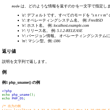
は、どのような情報を返すのかを一文字で指定しま
mode
'a'
: デフォルトです。すべてのモードを
"s n r v m"
's'
: オペレーティングシステム名。 例:
FreeBSD
'n'
: ホスト名。 例:
localhost.example.com
'r'
: リリース名。 例:
5.1.2-RELEASE
'v'
: バージョン情報。 オペレーティングシステム
'm'
: マシン型。例:
i386
返り値
説明を文字列で返します。
例
例1
php_uname()
の例
<?php
echo
php_uname
();
echo
PHP_OS
;
/* 出力の例