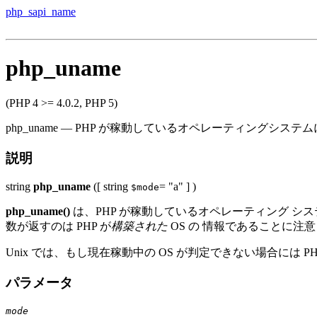
php_sapi_name
php_uname
(PHP 4 >= 4.0.2, PHP 5)
php_uname
—
PHP が稼動しているオペレーティングシステ
説明
string
php_uname
([
string
= "a"
] )
$mode
php_uname()
は、PHP が稼動しているオペレーティング シ
数が返すのは PHP が
構築された
OS の 情報であることに注
Unix では、もし現在稼動中の OS が判定できない場合には P
パラメータ
mode