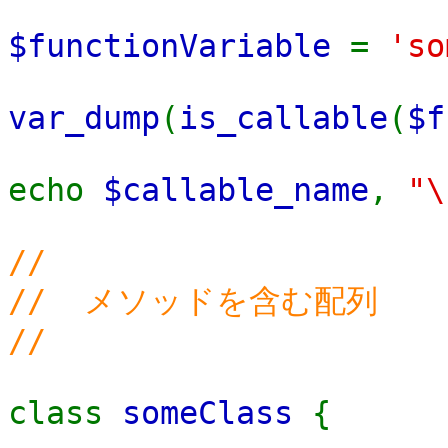
$functionVariable
=
'so
var_dump
(
is_callable
(
$f
echo
$callable_name
,
"\
//
// メソッドを含む配列
//
class
someClass
{