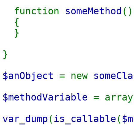
function
someMethod
(
{
}
}
$anObject
= new
someCla
$methodVariable
= array
var_dump
(
is_callable
(
$m