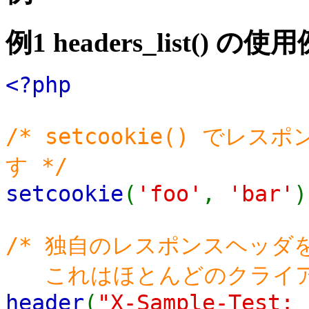
例1
headers_list()
の使用
<?php
/* setcookie() で
す */
setcookie
(
'foo'
,
'bar'
)
/* 独自のレスポンスヘッダ
これはほとんどのクライアン
header
(
"X-Sample-Test: 