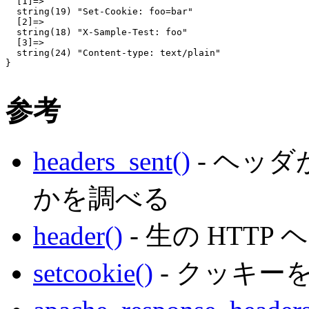
  [1]=>

  string(19) "Set-Cookie: foo=bar"

  [2]=>

  string(18) "X-Sample-Test: foo"

  [3]=>

  string(24) "Content-type: text/plain"

}

参考
headers_sent()
- ヘッ
かを調べる
header()
- 生の HTT
setcookie()
- クッキー