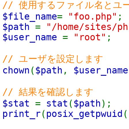
// 使用するファイル名とユ
$file_name
=
"foo.php"
;
$path
=
"/home/sites/p
$user_name
=
"root"
;
// ユーザを設定します
chown
(
$path
,
$user_name
// 結果を確認します
$stat
=
stat
(
$path
);
print_r
(
posix_getpwuid
(