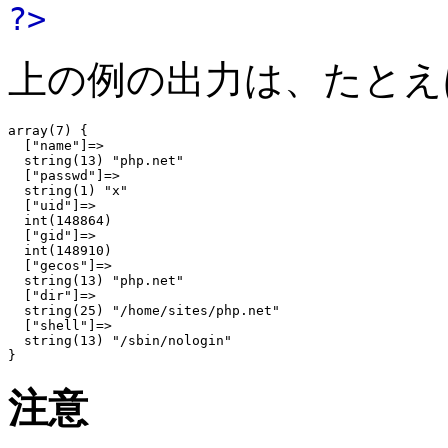
?>
上の例の出力は、たとえ
array(7) {

  ["name"]=>

  string(13) "php.net"

  ["passwd"]=>

  string(1) "x"

  ["uid"]=>

  int(148864)

  ["gid"]=>

  int(148910)

  ["gecos"]=>

  string(13) "php.net"

  ["dir"]=>

  string(25) "/home/sites/php.net"

  ["shell"]=>

  string(13) "/sbin/nologin"

注意